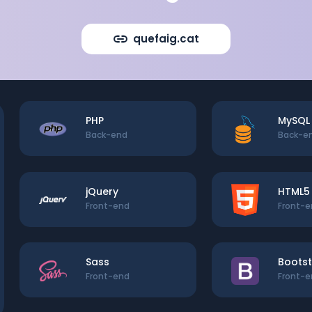
quefaig.cat
PHP
MySQL
Back-end
Back-e
jQuery
HTML5
Front-end
Front-
Sass
Boots
Front-end
Front-