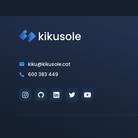
kiku@kikusole.cat
600 383 449