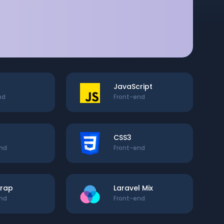
JavaScript
nd
Front-end
CSS3
end
Front-end
trap
Laravel Mix
end
Front-end